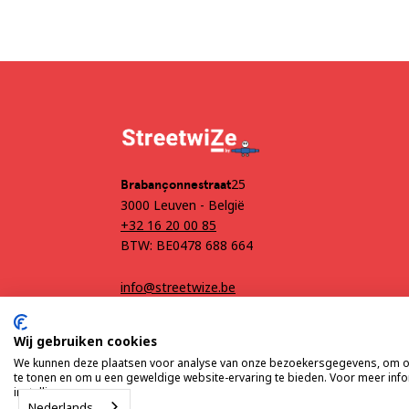
25
‍Brabançonnestraat
3000 Leuven - België
+32 16 20 00 85
BTW: BE0478 688 664
info@streetwize.be
Wij gebruiken cookies
We kunnen deze plaatsen voor analyse van onze bezoekersgegevens, om on
te tonen en om u een geweldige website-ervaring te bieden. Voor meer inf
Algemene voorwaarden
Privacy
instellingen.
Nederlands