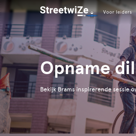
Voor leiders
Opname dil
Bekijk Brams inspirerende sessie o