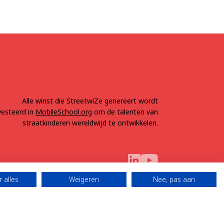
Alle winst die StreetwiZe genereert wordt
vesteerd in
MobileSchool.org
om de talenten van
straatkinderen wereldwijd te ontwikkelen.
 alles
Weigeren
Nee, pas aan
5 Alle rechten
Gemaakt door
behouden
BAEREKRAFT