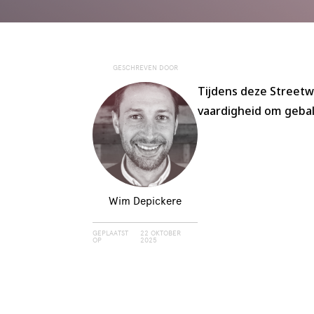
GESCHREVEN DOOR
Tijdens deze Streetw
vaardigheid om gebala
Wim Depickere
GEPLAATST
22 OKTOBER
OP
2025