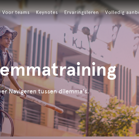
Voor teams
Keynotes
Ervaringsleren
Volledig aan
emmatraining
ver Navigeren tussen dilemma's.