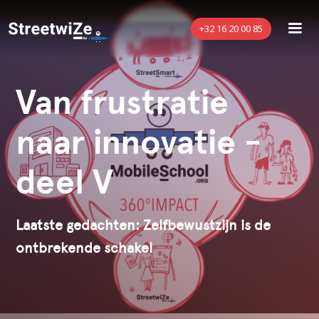
+32 16 20 00 85
Van frustratie
naar innovatie -
deel V
Laatste gedachten: Zelfbewustzijn is de
ontbrekende schakel