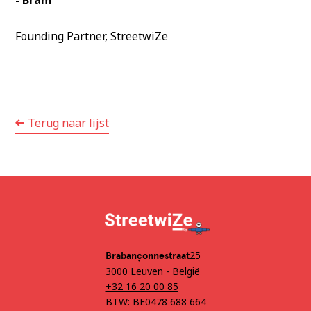
Founding Partner, StreetwiZe
Terug naar lijst
25
‍Brabançonnestraat
3000 Leuven - België
+32 16 20 00 85
BTW: BE0478 688 664