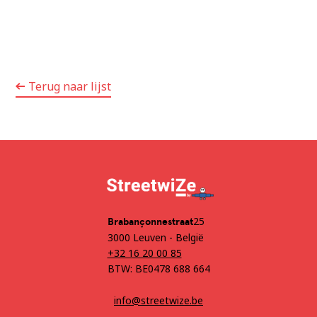
Terug naar lijst
25
‍Brabançonnestraat
3000 Leuven - België
+32 16 20 00 85
BTW: BE0478 688 664
info@streetwize.be