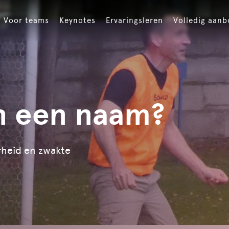
Voor teams
Keynotes
Ervaringsleren
Volledig aan
in een naam?
rheid en zwakte