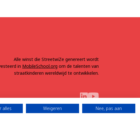
Alle winst die StreetwiZe genereert wordt
vesteerd in
MobileSchool.org
om de talenten van
straatkinderen wereldwijd te ontwikkelen.
 alles
Weigeren
Nee, pas aan
5 Alle rechten
Gemaakt door
behouden
BAEREKRAFT