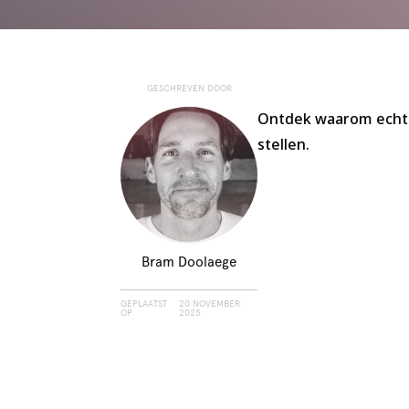
GESCHREVEN DOOR
Ontdek waarom echt l
stellen.
Bram Doolaege
GEPLAATST
20 NOVEMBER
OP
2025