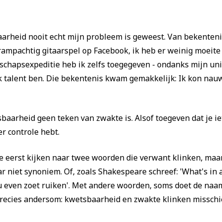
aarheid nooit echt mijn probleem is geweest. Van bekenten
ampachtig gitaarspel op Facebook, ik heb er weinig moeite
rschapsexpeditie heb ik zelfs toegegeven - ondanks mijn uni
k talent ben. Die bekentenis kwam gemakkelijk: Ik kon nauw
sbaarheid geen teken van zwakte is. Alsof toegeven dat je ie
er controle hebt.
 eerst kijken naar twee woorden die verwant klinken, maar
r niet synoniem. Of, zoals Shakespeare schreef: 'What's in
even zoet ruiken'. Met andere woorden, soms doet de naam e
et precies andersom: kwetsbaarheid en zwakte klinken missch