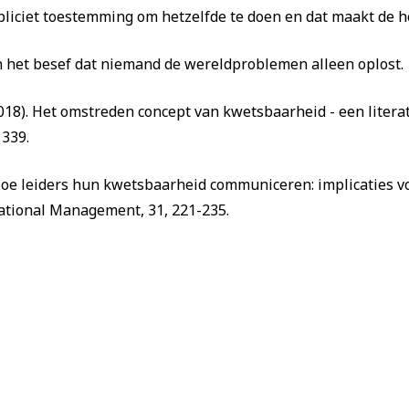
liciet toestemming om hetzelfde te doen en dat maakt de he
in het besef dat niemand de wereldproblemen alleen oplost.
(2018). Het omstreden concept van kwetsbaarheid - een litera
 339.
7). Hoe leiders hun kwetsbaarheid communiceren: implicaties
cational Management, 31, 221-235.