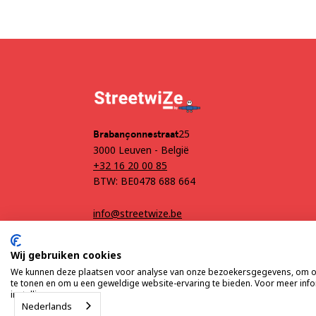
25
‍Brabançonnestraat
3000 Leuven - België
+32 16 20 00 85
BTW: BE0478 688 664
info@streetwize.be
Wij gebruiken cookies
We kunnen deze plaatsen voor analyse van onze bezoekersgegevens, om on
te tonen en om u een geweldige website-ervaring te bieden. Voor meer inf
Algemene voorwaarden
Privacy
instellingen.
Nederlands