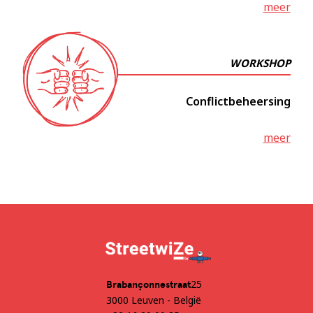
meer
WORKSHOP
Conflictbeheersing
meer
25
‍Brabançonnestraat
3000 Leuven - België